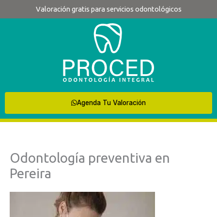
Ir
Valoración gratis para servicios odontológicos
al
contenido
Agenda Tu Valoración
Odontología preventiva en
Pereira